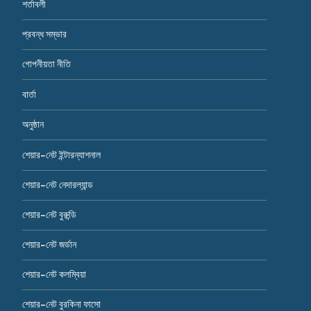
শর্তাবলী
প্রবন্ধ সম্ভার
গোপনীয়তা নীতি
বার্তা
অনুষ্ঠান
শেয়ার-নেট ইন্টারন্যাশনাল
শেয়ার-নেট নেদারল্যান্ড
শেয়ার-নেট বুরুন্ডি
শেয়ার-নেট জর্ডান
শেয়ার-নেট কলম্বিয়া
শেয়ার-নেট বুরকিনা ফাসো