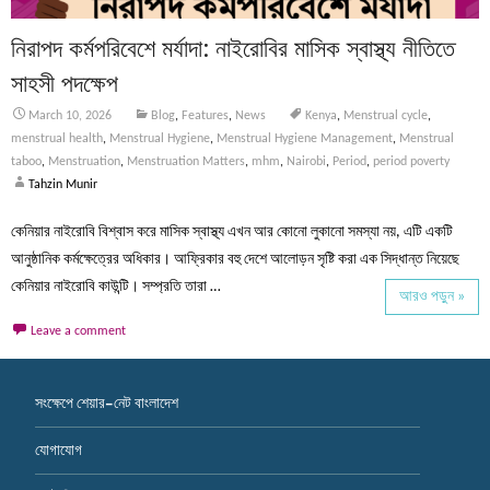
নিরাপদ কর্মপরিবেশে মর্যাদা: নাইরোবির মাসিক স্বাস্থ্য নীতিতে
সাহসী পদক্ষেপ
March 10, 2026
Blog
,
Features
,
News
Kenya
,
Menstrual cycle
,
menstrual health
,
Menstrual Hygiene
,
Menstrual Hygiene Management
,
Menstrual
taboo
,
Menstruation
,
Menstruation Matters
,
mhm
,
Nairobi
,
Period
,
period poverty
Tahzin Munir
কেনিয়ার নাইরোবি বিশ্বাস করে মাসিক স্বাস্থ্য এখন আর কোনো লুকানো সমস্যা নয়, এটি একটি
আনুষ্ঠানিক কর্মক্ষেত্রের অধিকার। আফ্রিকার বহু দেশে আলোড়ন সৃষ্টি করা এক সিদ্ধান্ত নিয়েছে
কেনিয়ার নাইরোবি কাউন্টি। সম্প্রতি তারা …
আরও পড়ুন »
Leave a comment
সংক্ষেপে শেয়ার-নেট বাংলাদেশ
যোগাযোগ