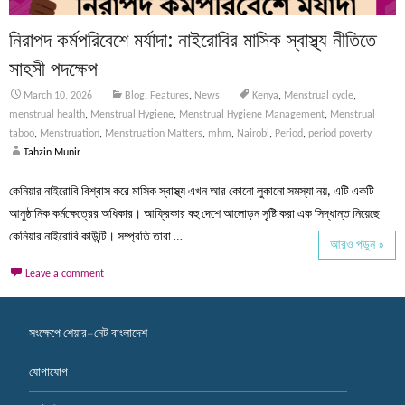
নিরাপদ কর্মপরিবেশে মর্যাদা: নাইরোবির মাসিক স্বাস্থ্য নীতিতে
সাহসী পদক্ষেপ
March 10, 2026
Blog
,
Features
,
News
Kenya
,
Menstrual cycle
,
menstrual health
,
Menstrual Hygiene
,
Menstrual Hygiene Management
,
Menstrual
taboo
,
Menstruation
,
Menstruation Matters
,
mhm
,
Nairobi
,
Period
,
period poverty
Tahzin Munir
কেনিয়ার নাইরোবি বিশ্বাস করে মাসিক স্বাস্থ্য এখন আর কোনো লুকানো সমস্যা নয়, এটি একটি
আনুষ্ঠানিক কর্মক্ষেত্রের অধিকার। আফ্রিকার বহু দেশে আলোড়ন সৃষ্টি করা এক সিদ্ধান্ত নিয়েছে
কেনিয়ার নাইরোবি কাউন্টি। সম্প্রতি তারা …
আরও পড়ুন »
Leave a comment
সংক্ষেপে শেয়ার-নেট বাংলাদেশ
যোগাযোগ