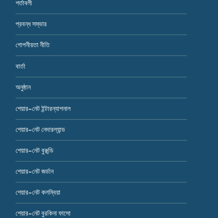
শর্তাবলী
প্রবন্ধ সম্ভার
গোপনীয়তা নীতি
বার্তা
অনুষ্ঠান
শেয়ার-নেট ইন্টারন্যাশনাল
শেয়ার-নেট নেদারল্যান্ড
শেয়ার-নেট বুরুন্ডি
শেয়ার-নেট জর্ডান
শেয়ার-নেট কলম্বিয়া
শেয়ার-নেট বুরকিনা ফাসো