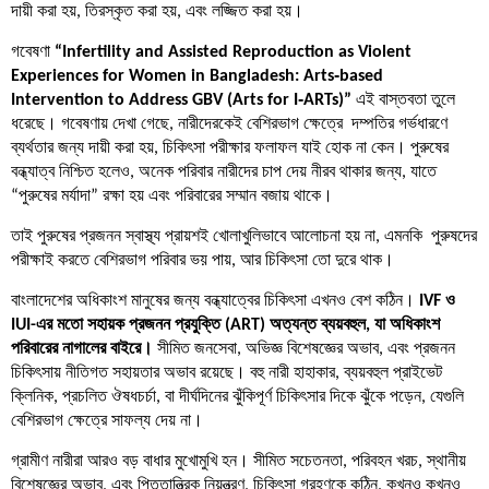
দায়ী করা হয়, তিরস্কৃত করা হয়, এবং লজ্জিত করা হয়।
গবেষণা
“Infertility and Assisted Reproduction as Violent
Experiences for Women in Bangladesh: Arts‑based
Intervention to Address GBV (Arts for I‑ARTs)”
এই বাস্তবতা তুলে
ধরেছে। গবেষণায় দেখা গেছে, নারীদেরকেই বেশিরভাগ ক্ষেত্রে দম্পতির গর্ভধারণে
ব্যর্থতার জন্য দায়ী করা হয়, চিকিৎসা পরীক্ষার ফলাফল যাই হোক না কেন। পুরুষের
বন্ধ্যাত্ব নিশ্চিত হলেও, অনেক পরিবার নারীদের চাপ দেয় নীরব থাকার জন্য, যাতে
“পুরুষের মর্যাদা” রক্ষা হয় এবং পরিবারের সম্মান বজায় থাকে।
তাই পুরুষের প্রজনন স্বাস্থ্য প্রায়শই খোলাখুলিভাবে আলোচনা হয় না, এমনকি পুরুষদের
পরীক্ষাই করতে বেশিরভাগ পরিবার ভয় পায়, আর চিকিৎসা তো দুরে থাক।
বাংলাদেশের অধিকাংশ মানুষের জন্য বন্ধ্যাত্বের চিকিৎসা এখনও বেশ কঠিন।
IVF ও
IUI-এর মতো সহায়ক প্রজনন প্রযুক্তি (ART) অত্যন্ত ব্যয়বহুল, যা অধিকাংশ
পরিবারের নাগালের বাইরে।
সীমিত জনসেবা, অভিজ্ঞ বিশেষজ্ঞের অভাব, এবং প্রজনন
চিকিৎসায় নীতিগত সহায়তার অভাব রয়েছে। বহু নারী হাহাকার, ব্যয়বহুল প্রাইভেট
ক্লিনিক, প্রচলিত ঔষধচর্চা, বা দীর্ঘদিনের ঝুঁকিপূর্ণ চিকিৎসার দিকে ঝুঁকে পড়েন, যেগুলি
বেশিরভাগ ক্ষেত্রে সাফল্য দেয় না।
গ্রামীণ নারীরা আরও বড় বাধার মুখোমুখি হন। সীমিত সচেতনতা, পরিবহন খরচ, স্থানীয়
বিশেষজ্ঞের অভাব, এবং পিতৃতান্ত্রিক নিয়ন্ত্রণ, চিকিৎসা গ্রহণকে কঠিন, কখনও কখনও