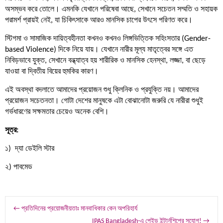
অসম্ভব করে তোলে। এমনকি যেখানে পরিষেবা আছে, সেখানে সচেতন সম্মতি ও সহায়ক
পরামর্শ প্রায়ই নেই, যা চিকিৎসাকে আরও মানসিক চাপের উৎসে পরিণত করে।
স্টিগমা ও সামাজিক দায়িত্বহীনতা কখনও কখনও লিঙ্গভিত্তিক সহিংসতার (Gender-
based Violence) দিকে নিয়ে যায়। যেখানে নারীর মূল্য মাতৃত্বের সঙ্গে এত
নিবিড়ভাবে যুক্ত, সেখানে বন্ধ্যাত্ব হয় শারীরিক ও মানসিক হেনস্থা, লজ্জা, বা ছেড়ে
যাওয়া বা দ্বিতীয় বিয়ের হুমকির কারণ।
এই অবস্থা বদলাতে আমাদের প্রয়োজন শুধু ক্লিনিক ও প্রযুক্তি নয়। আমাদের
প্রয়োজন সচেতনতা। গোটা দেশের মানুষকে এটা বোঝানোটা জরুরি যে নারীরা শুধুই
গর্ভধারণের সক্ষমতার চেয়েও অনেক বেশি।
সূত্র:
১) দ্যা ডেইলি স্টার
২) পাবমেড
Post
←
প্রতিদিনের প্রয়োজনীয়তাঃ মানবাধিকার কেন অপরিহার্য
IPAS Bangladesh-এ পেইড ইন্টার্নশিপের সুযোগ!
→