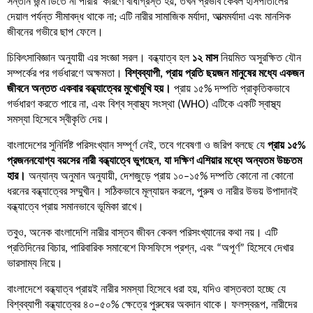
সন্তান জন্ম ডিতে না পারার কারণে বাধাগ্রস্ত হয়, তখন প্রভাব কেবল হাসপাতালের
দেয়াল পর্যন্ত সীমাবদ্ধ থাকে না; এটি নারীর সামাজিক মর্যাদা, আত্মমর্যাদা এবং মানসিক
জীবনের গভীরে ছাপ ফেলে।
চিকিৎসাবিজ্ঞান অনুযায়ী এর সংজ্ঞা সরল। বন্ধ্যাত্ব হল
১২ মাস
নিয়মিত অসুরক্ষিত যৌন
সম্পর্কের পর গর্ভধারণে অক্ষমতা।
বিশ্বব্যাপী, প্রায় প্রতি ছয়জন মানুষের মধ্যে একজন
জীবনে অন্তত একবার বন্ধ্যাত্বের মুখোমুখি হয়।
প্রায় ১৫% দম্পতি প্রাকৃতিকভাবে
গর্ভধারণ করতে পারে না, এবং বিশ্ব স্বাস্থ্য সংস্থা (WHO) এটিকে একটি স্বাস্থ্য
সমস্যা হিসেবে স্বীকৃতি দেয়।
বাংলাদেশের সুনির্দিষ্ট পরিসংখ্যান সম্পূর্ণ নেই, তবে গবেষণা ও জরিপ বলছে যে
প্রায় ১৫%
প্রজননযোগ্য বয়সের নারী বন্ধ্যাত্বে ভুগছেন, যা দক্ষিণ এশিয়ার মধ্যে অন্যতম উচ্চতম
হার।
অন্যান্য অনুমান অনুযায়ী, দেশজুড়ে প্রায় ১০–১৫% দম্পতি কোনো না কোনো
ধরনের বন্ধ্যাত্বের সম্মুখীন। সঠিকভাবে মূল্যায়ন করলে, পুরুষ ও নারীর উভয় উপাদানই
বন্ধ্যাত্বে প্রায় সমানভাবে ভূমিকা রাখে।
তবুও, অনেক বাংলাদেশি নারীর বাস্তব জীবন কেবল পরিসংখ্যানের কথা নয়। এটি
প্রতিদিনের বিচার, পারিবারিক সমাবেশে ফিসফিসে প্রশ্ন, এবং “অপূর্ণ” হিসেবে দেখার
ভারসাম্য নিয়ে।
বাংলাদেশে বন্ধ্যাত্ব প্রায়ই নারীর সমস্যা হিসেবে ধরা হয়, যদিও বাস্তবতা হচ্ছে যে
বিশ্বব্যাপী বন্ধ্যাত্বের ৪০–৫০% ক্ষেত্রে পুরুষের অবদান থাকে। ফলস্বরূপ, নারীদের