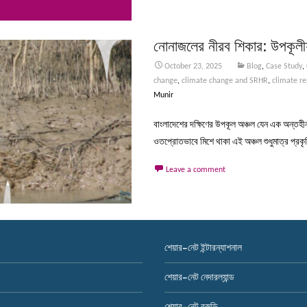
নোনাজলের নীরব শিকার: উপকূলীয় ন
October 23, 2025
Blog
,
Case Study
,
change
,
climate change and SRHR
,
climate re
Munir
বাংলাদেশের দক্ষিণের উপকূল অঞ্চল যেন এক অন্তহীন 
ওতপ্রোতভাবে মিশে থাকা এই অঞ্চল শুধুমাত্র প্রকৃ
Leave a comment
শেয়ার-নেট ইন্টারন্যাশনাল
শেয়ার-নেট নেদারল্যান্ড
শেয়ার-নেট বুরুন্ডি