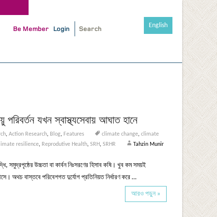
English
Be Member
Login
ু পরিবর্তন যখন স্বাস্থ্যসেবায় আঘাত হানে
rch
,
Action Research
,
Blog
,
Features
climate change
,
climate
limate resilience
,
Reprodutive Health
,
SRH
,
SRHR
Tahzin Munir
ি, সমুদ্রপৃষ্ঠের উচ্চতা বা কার্বন নিঃসরণের হিসাব কষি। খুব কম সময়ই
সে। অথচ বাস্তবে পরিবেশগত দুর্যোগ প্রতিনিয়ত নির্ধারণ করে …
আরও পড়ুন »