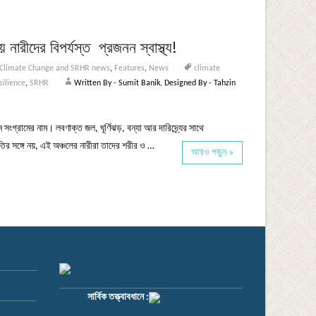
ারীদের বিপর্যস্ত প্রজনন স্বাস্থ্য!
Climate Change and SRHR news
,
Features
,
News
climate
silience
,
SRHR
Written By - Sumit Banik, Designed By - Tahzin
সংগ্রামের নাম। লবণাক্ত জল, ঘূর্ণিঝড়, বন্যা আর দারিদ্র্যের সাথে
তির সঙ্গে নয়, এই অঞ্চলের নারীরা তাদের শরীর ও …
আরও পড়ুন »
সার্বিক তত্ত্বাবধানে :