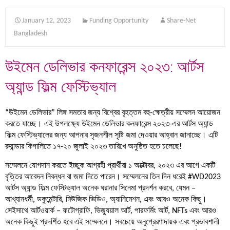
January 12, 2023
Funding Opportunity
Share-Net
Bangladesh
উইমেন ডেলিভার কনফারেন্স ২০২৩: আর্টস
অ্যান্ড ফিল্ম ফেস্টিভ্যাল
“উইমেন ডেলিভার” লিঙ্গ সমতার জন্য বিশ্বের বৃহত্তম বহু-ক্ষেত্রীয় সম্মেলন আয়োজন
করতে যাচ্ছে। এই উপলক্ষ্যে উইমেন ডেলিভার কনফারেন্স ২০২৩-এর আর্টস অ্যান্ড
ফিল্ম ফেস্টিভ্যালের জন্য আপনার সৃজনশীল সৃষ্টি জমা দেওয়ার আহ্বান জানাচ্ছে। এটি
রুয়ান্ডার কিগালিতে ১৭-২০ জুলাই ২০২৩ তারিখে অনুষ্ঠিত হতে চলেছে!
সম্মেলনে যোগদান করতে ইচ্ছুক আগ্রহী প্রার্থীরা ১ অক্টোবর, ২০২৩ এর আগে একটি
বৃত্তির আবেদন নিবন্ধন বা জমা দিতে পারেন। সম্মেলনের তিন দিন ধরেই #WD2023
আর্টস অ্যান্ড ফিল্ম ফেস্টিভ্যাল অনেক ঘরানার সিনেমা প্রদর্শন করবে, যেমন –
আখ্যানধর্মী, ডকুমেন্টারি, মিউজিক ভিডিও, অ্যানিমেশন, এবং আরও অনেক কিছু।
সেইসাথে আর্টওয়ার্ক – ফটোগ্রাফি, ভিজ্যুয়াল আর্ট, পারফর্মিং আর্ট, NFTs এবং আরও
অনেক কিছুই প্রদর্শিত হবে এই সম্মেলনে। সবচেয়ে অনুপ্রেরণাদায়ক এবং প্রভাবশালী