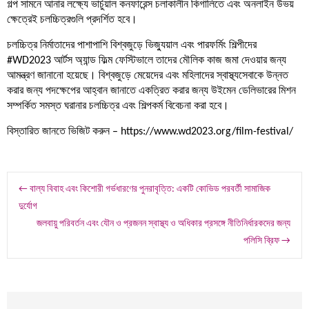
গল্প সামনে আনার লক্ষ্যে ভার্চুয়াল কনফারেন্স চলাকালীন কিগালিতে এবং অনলাইন উভয়
ক্ষেত্রেই চলচ্চিত্রগুলি প্রদর্শিত হবে।
চলচ্চিত্র নির্মাতাদের পাশাপাশি বিশ্বজুড়ে ভিজ্যুয়াল এবং পারফর্মিং শিল্পীদের
#WD2023 আর্টস অ্যান্ড ফিল্ম ফেস্টিভালে তাদের মৌলিক কাজ জমা দেওয়ার জন্য
আমন্ত্রণ জানানো হয়েছে। বিশ্বজুড়ে মেয়েদের এবং মহিলাদের স্বাস্থ্যসেবাকে উন্নত
করার জন্য পদক্ষেপের আহ্বান জানাতে একত্রিত করার জন্য উইমেন ডেলিভারের মিশন
সম্পর্কিত সমস্ত ঘরানার চলচ্চিত্র এবং শিল্পকর্ম বিবেচনা করা হবে।
বিস্তারিত জানতে ভিজিট করুন – https://www.wd2023.org/film-festival/
Post
←
বাল্য বিবাহ এবং কিশোরী গর্ভধারণের পুনরাবৃত্তি: একটি কোভিড পরবর্তী সামাজিক
দুর্যোগ
জলবায়ু পরিবর্তন এবং যৌন ও প্রজনন স্বাস্থ্য ও অধিকার প্রসঙ্গে নীতিনির্ধারকদের জন্য
navigation
পলিসি ব্রিফ
→