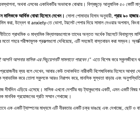
র্জ্য ব্যবস্থাপনা, অথবা এসবের একাধিকটির অভাবকে বোঝায়। বিশ্বজুড়ে আনুমানিক ৫০ কোটি মা
জন মাসিককে আর্থিক বোঝা হিসেবে দেখেন।
সোলা পোমাহার হিসাব অনুযায়ী,
প্রায় ৯০ হাজার 
স মিস করা, উদ্বেগ বা anxiety-তে ভোগা, টয়লেট পেপার দিয়ে সামাল দেওয়ার অপমান, কিংবা
 নতুন নীতিতে প্রাথমিক ও মাধ্যমিক বিদ্যালয়গুলোকে তাদের অন্তত অর্ধেক টয়লেটে বিনামূল্য
মতো শহরে পরীক্ষামূলক প্রকল্পগুলো দেখিয়েছে, এটি সহজেই বাস্তবায়ন করা সম্ভব। অ্যাক্
ই আপনি আপনার মাসিক এর সিচুয়েশনটি সামলাতে পারবেন।”
এতে বিশেষ করে স্কুলজীবনে থা
য়োজনীয় ব্যয় বলে দেখেন, আবার কেউ তথাকথিত নারীবাদী বিশেষাধিকার হিসেবে আখ্যা দে
কে স্বাভাবিক করে তোলা স্কুলকে আরও নিরাপদ করে, মানসিক সুস্থতা বাড়ায় এবং অনুপস্থিত
াজ দীর্ঘদিন এড়িয়ে এসেছে। মাসিক এখনো দেশটির বড় ট্যাবুগুলোর একটি, এমন একটি বিষয় 
িক মানবিক প্রয়োজনের প্রতি সম্মান শেখাচ্ছে।
বে এক একটি ট্যাম্পনের মাধ্যমে এটি নীরবতার একটি চক্র ভাঙছে এবং দেখাচ্ছে, ছোট ও বাস্