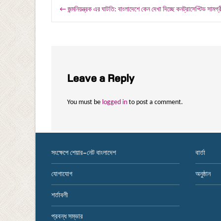
Post
←
জন্মনিয়ন্ত্রক এর ঘাটতি: বাংলাদেশে কেন দেখা দিচ্ছে কনট্রাসেপ্টিভ সাম
navigation
Leave a Reply
You must be
logged in
to post a comment.
সংক্ষেপে শেয়ার-নেট বাংলাদেশ
বার্তা
যোগাযোগ
অনুষ্ঠান
শর্তাবলী
প্রবন্ধ সম্ভার