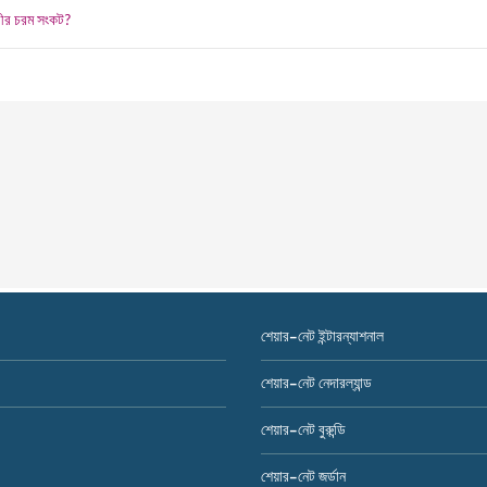
গ্রীর চরম সংকট?
শেয়ার-নেট ইন্টারন্যাশনাল
শেয়ার-নেট নেদারল্যান্ড
শেয়ার-নেট বুরুন্ডি
শেয়ার-নেট জর্ডান