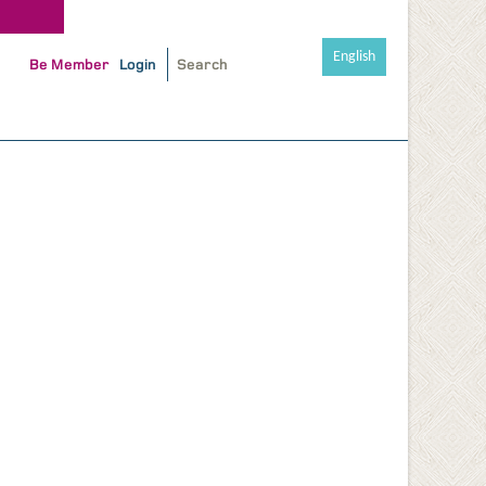
English
Be Member
Login