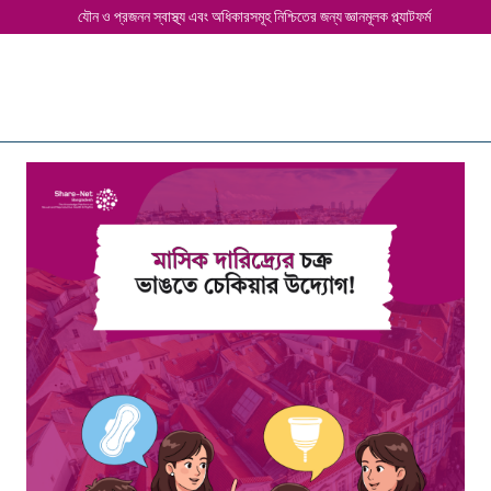
যৌন ও প্রজনন স্বাস্থ্য এবং অধিকারসমূহ নিশ্চিতের জন্য জ্ঞানমূলক প্ল্যাটফর্ম